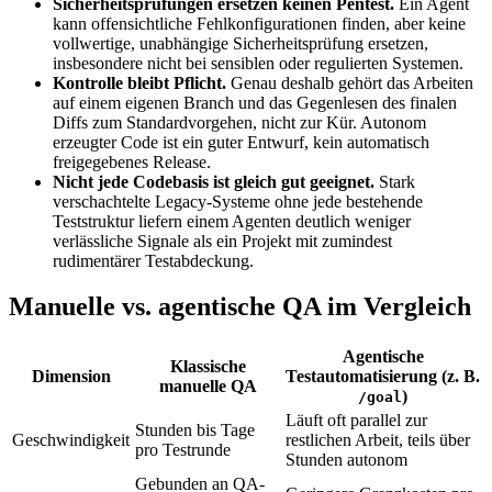
Sicherheitsprüfungen ersetzen keinen Pentest.
Ein Agent
kann offensichtliche Fehlkonfigurationen finden, aber keine
vollwertige, unabhängige Sicherheitsprüfung ersetzen,
insbesondere nicht bei sensiblen oder regulierten Systemen.
Kontrolle bleibt Pflicht.
Genau deshalb gehört das Arbeiten
auf einem eigenen Branch und das Gegenlesen des finalen
Diffs zum Standardvorgehen, nicht zur Kür. Autonom
erzeugter Code ist ein guter Entwurf, kein automatisch
freigegebenes Release.
Nicht jede Codebasis ist gleich gut geeignet.
Stark
verschachtelte Legacy-Systeme ohne jede bestehende
Teststruktur liefern einem Agenten deutlich weniger
verlässliche Signale als ein Projekt mit zumindest
rudimentärer Testabdeckung.
Manuelle vs. agentische QA im Vergleich
Agentische
Klassische
Dimension
Testautomatisierung (z. B.
manuelle QA
)
/goal
Läuft oft parallel zur
Stunden bis Tage
Geschwindigkeit
restlichen Arbeit, teils über
pro Testrunde
Stunden autonom
Gebunden an QA-