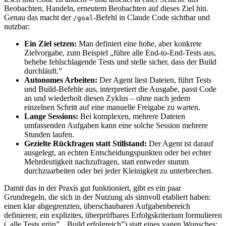
Beobachten, Handeln, erneutem Beobachten auf dieses Ziel hin.
Genau das macht der
-Befehl in Claude Code sichtbar und
/goal
nutzbar:
Ein Ziel setzen:
Man definiert eine hohe, aber konkrete
Zielvorgabe, zum Beispiel „führe alle End-to-End-Tests aus,
behebe fehlschlagende Tests und stelle sicher, dass der Build
durchläuft.”
Autonomes Arbeiten:
Der Agent liest Dateien, führt Tests
und Build-Befehle aus, interpretiert die Ausgabe, passt Code
an und wiederholt diesen Zyklus – ohne nach jedem
einzelnen Schritt auf eine manuelle Freigabe zu warten.
Lange Sessions:
Bei komplexen, mehrere Dateien
umfassenden Aufgaben kann eine solche Session mehrere
Stunden laufen.
Gezielte Rückfragen statt Stillstand:
Der Agent ist darauf
ausgelegt, an echten Entscheidungspunkten oder bei echter
Mehrdeutigkeit nachzufragen, statt entweder stumm
durchzuarbeiten oder bei jeder Kleinigkeit zu unterbrechen.
Damit das in der Praxis gut funktioniert, gibt es ein paar
Grundregeln, die sich in der Nutzung als sinnvoll etabliert haben:
einen klar abgegrenzten, überschaubaren Aufgabenbereich
definieren; ein explizites, überprüfbares Erfolgskriterium formulieren
(„alle Tests grün”, „Build erfolgreich”) statt eines vagen Wunsches;