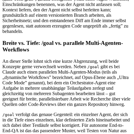
Einschränkungen benennen, was der Agent nicht anfassen soll;
Kontext liefern, den der Agent nicht selbst herleiten kann;
grundsätzlich auf einem versionierten Branch arbeiten, als
Sicherheitsnetz; und den entstandenen Diff am Ende immer selbst
gegenlesen, statt autonom erzeugten Code ungeprüft als „fertig” zu
behandeln.
Breite vs. Tiefe: /goal vs. parallele Multi-Agenten-
Workflows
An dieser Stelle lohnt sich eine kurze Abgrenzung, weil beide
Konzepte gerne verwechselt werden. Neben
gibt es bei
/goal
Claude auch einen parallelen Multi-Agenten-Modus (teils als
„dynamische Workflows” bezeichnet, auf Opus-Ebene auch „Ultra
Code Mode” genannt), bei dem ein Orchestrator-Agent eine
Aufgabe in mehrere unabhängige Teilaufgaben zerlegt und
gleichzeitig von mehreren Subagenten bearbeiten lässt – gut
geeignet für breite, parallelisierbare Arbeit wie Recherche über viele
Quellen oder Code-Reviews über ein ganzes Repository hinweg.
verfolgt das genaue Gegenteil: ein einzelner Agent, der sich
/goal
in die Tiefe eines einzelnen, klar definierten Ziels hineinarbeitet und
sich dabei über Testläufe selbst korrigiert. Für autonome End-to-
End-QA ist das das passendere Muster, weil Testen von Natur aus