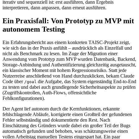
iterativ und sequenziell ist: erst ausführen, dann Ergebnis
interpretieren, dann anpassen, dann erneut ausführen.
Ein Praxisfall: Von Prototyp zu MVP mit
autonomem Testing
Ein Erfahrungsbericht aus einem konkreten TAISC-Projekt zeigt,
wie sich das in der Praxis anfühlt – ausdrücklich als Einzelfall und
nicht als Benchmark zu lesen. Im Zuge der Migration einer
Anwendung vom Prototyp zum MVP wurden Datenbank, Backend,
Storage-Anbindung und Authentifizierung gleichzeitig ausgetauscht,
ein klassischer Moment mit hohem Regressionsrisiko. Statt jede
Nutzerreise anschließend von Hand durchzuklicken, bekam Claude
Code über
die Aufgabe, das System eigenständig End-to-End
/goal
zu testen und dabei auch grundlegende Sicherheitsaspekte zu prüfen
(Zugriffskontrollen, Auth-Flows, offensichtliche
Fehlkonfigurationen).
Der Agent lief autonom durch die Kernfunktionen, erkannte
fehlschlagende Abläufe, korrigierte einen Großteil der gefundenen
Fehler selbstständig und dokumentierte den Rest. Nach
Einschätzung des Gründers wurde dabei ein großer Teil der Bugs
automatisch gefunden und behoben, was schätzungsweise einen
vollen Arbeitstag manuellen Testens eingespart hat. Ein paar