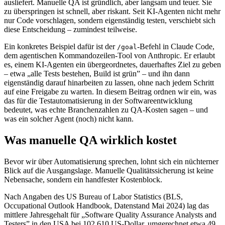
ausliefert. Manuelle QA ist gründlich, aber langsam und teuer. Sie
zu überspringen ist schnell, aber riskant. Seit KI-Agenten nicht mehr
nur Code vorschlagen, sondern eigenständig testen, verschiebt sich
diese Entscheidung – zumindest teilweise.
Ein konkretes Beispiel dafür ist der
-Befehl in Claude Code,
/goal
dem agentischen Kommandozeilen-Tool von Anthropic. Er erlaubt
es, einem KI-Agenten ein übergeordnetes, dauerhaftes Ziel zu geben
– etwa „alle Tests bestehen, Build ist grün” – und ihn dann
eigenständig darauf hinarbeiten zu lassen, ohne nach jedem Schritt
auf eine Freigabe zu warten. In diesem Beitrag ordnen wir ein, was
das für die Testautomatisierung in der Softwareentwicklung
bedeutet, was echte Branchenzahlen zu QA-Kosten sagen – und
was ein solcher Agent (noch) nicht kann.
Was manuelle QA wirklich kostet
Bevor wir über Automatisierung sprechen, lohnt sich ein nüchterner
Blick auf die Ausgangslage. Manuelle Qualitätssicherung ist keine
Nebensache, sondern ein handfester Kostenblock.
Nach Angaben des US Bureau of Labor Statistics (BLS,
Occupational Outlook Handbook, Datenstand Mai 2024) lag das
mittlere Jahresgehalt für „Software Quality Assurance Analysts and
Testers” in den USA bei 102.610 US-Dollar, umgerechnet etwa 49