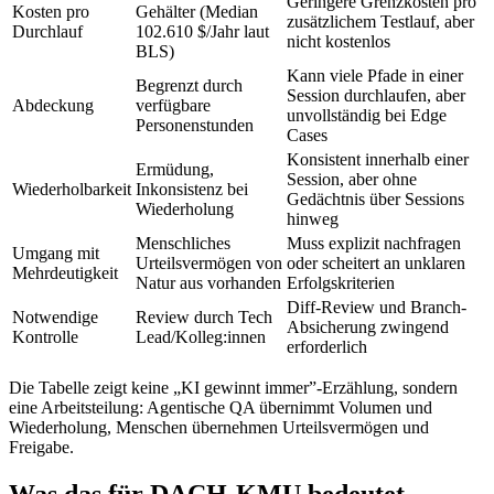
Geringere Grenzkosten pro
Kosten pro
Gehälter (Median
zusätzlichem Testlauf, aber
Durchlauf
102.610 $/Jahr laut
nicht kostenlos
BLS)
Kann viele Pfade in einer
Begrenzt durch
Session durchlaufen, aber
Abdeckung
verfügbare
unvollständig bei Edge
Personenstunden
Cases
Konsistent innerhalb einer
Ermüdung,
Session, aber ohne
Wiederholbarkeit
Inkonsistenz bei
Gedächtnis über Sessions
Wiederholung
hinweg
Menschliches
Muss explizit nachfragen
Umgang mit
Urteilsvermögen von
oder scheitert an unklaren
Mehrdeutigkeit
Natur aus vorhanden
Erfolgskriterien
Diff-Review und Branch-
Notwendige
Review durch Tech
Absicherung zwingend
Kontrolle
Lead/Kolleg:innen
erforderlich
Die Tabelle zeigt keine „KI gewinnt immer”-Erzählung, sondern
eine Arbeitsteilung: Agentische QA übernimmt Volumen und
Wiederholung, Menschen übernehmen Urteilsvermögen und
Freigabe.