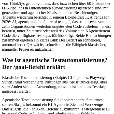
von ThinkSys geht davon aus, dass inzwischen über 60 Prozent der
QA-Pipelines in Unternehmen automatisierungsgetrieben sind, mit
generativer und agentischer KI als aktuellem Beschleuniger.
Tricentis wiederum berichtet in seinem Blogbeitrag „QA trends for
2026: AI, agents, and the future of testing”, dass rund sechs von
zehn Organisationen weiterhin ungetesteten Code ausliefern – meist
bewusst, unter Zeitdruck oder weil das Volumen an KI-generiertem
Code die verfügbare Testkapazität übersteigt. Beide Beobachtungen
zusammen ergeben ein klares Bild: Der Bedarf an schnellerer,
automatisierter QA wächst schneller als die Fähigkeit klassischer,
manueller Prozesse, mitzuhalten.
Was ist agentische Testautomatisierung?
Der /goal-Befehl erklärt
Klassische Testautomatisierung (Skripte, CI-Pipelines, Playwright-
Suiten) führt vordefinierte Prüfungen aus. Sie ist zuverlässig, aber
starr: Ändert sich die Anwendung, muss meist auch das Testskript
angepasst werden.
Agentische Testautomatisierung funktioniert anders. Statt eines
starren Skripts bekommt ein KI-Agent ein Ziel und Werkzeuge –
Dateizugriff, die Fähigkeit, Befehle auszuführen, Testergebnisse zu
lesen und Code zu ändern – und arbeitet in einer Schleife aus