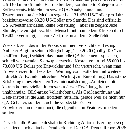
US-Dollar pro Stunde. Für die breitere, kombinierte Kategorie aus
Softwareentwickler:innen sowie QA-Analyst:innen und
Tester:innen lag der Median sogar bei 131.450 US-Dollar pro Jahr
beziehungsweise 63,20 US-Dollar pro Stunde. Das sind offizielle
US-Arbeitsmarktdaten, keine Schätzung – aber sie zeigen: Jede
Stunde, die ein gut bezahlter Mensch mit manuellem Klicken durch
Testfälle verbringt, ist teure Zeit, die an anderer Stelle fehlt.
Wie stark sich das in der Praxis summiert, versucht der Testing-
Anbieter Bug0 in seinem Blogbeitrag „The 2026 Quality Tax” zu
beziffern. Bug0 schätzt, dass manuelle QA bei einem typischen,
schnell wachsenden Start-up versteckte Kosten von rund 55.000 bis
78.000 US-Dollar pro Entwickler und Jahr verursacht, wenn man
Entwicklerzeit für Testarbeit, Wartung von Testfällen und weitere
indirekte Aufwände mitrechnet. Wichtig zur Einordnung: Das ist die
Schätzung eines einzelnen Testautomatisierungs-Anbieters mit
klarem kommerziellen Interesse an dieser Erzählung, keine
unabhängige, BLS-artige Vollerhebung. Als Größenordnung und
Denkanstoß ist die Zahl trotzdem nützlich, gerade weil sie nicht nur
QA-Gehälter, sondern auch die versteckte Zeit von
Entwickler:innen einrechnet, die eigentlich an Features arbeiten
sollten.
Dass sich die Branche deshalb in Richtung Automatisierung bewegt,
bestätigen auch aktuelle Trendberichte. Der QA Trends Report 2026