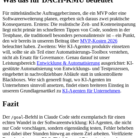
Was das für DACH-KMU bedeutet
Für mittelständische Auftraggeber:innen, die ein MVP oder eine
Softwareerweiterung planen, ergeben sich daraus zwei praktische
Konsequenzen. Erstens: Die realistische Zeit- und Kosteneinsparung
liegt nicht primär im schnelleren Tippen von Code, sondern in der
Testphase, die traditionell besonders personalintensiv ist – ein Punkt,
den wir bereits in unserem Beitrag über
MVP-Kosten 2026
beleuchtet haben. Zweitens: Wer KI-Agenten produktiv einsetzen
will, sollte sie als Teil einer Automatisierungs-Toolbox verstehen,
nicht als Ersatz für Governance. Genau darauf ist unser
Leistungsbereich
Entwicklung & Automatisierung
ausgerichtet: KI-
gestützte Automatisierung von Entwicklungs- und Testprozessen,
eingebettet in nachvollziehbare Abläufe statt in unkontrollierte
Blackboxes. Wer sich generell fragt, wo KI-Agenten im
Unternehmen sinnvoll ansetzen, findet einen breiteren Einstieg in
unserem Grundlagenartikel zu
KI-Agenten für Unternehmen
.
Fazit
Der
-Befehl in Claude Code steht exemplarisch für einen
/goal
echten Wandel in der Softwareentwicklung: KI-Agenten, die nicht
nur Code vorschlagen, sondern eigenständig testen, Fehler beheben
und dabei über Stunden hinweg an einem Ziel arbeiten. Verifizierte