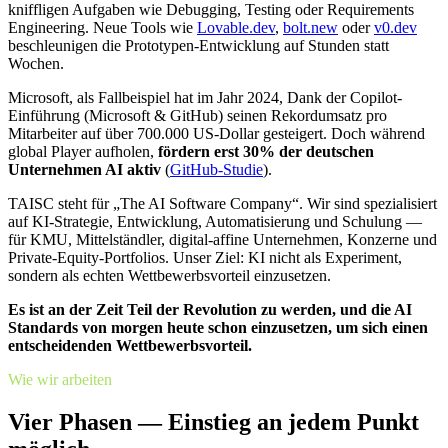
kniffligen Aufgaben wie Debugging, Testing oder Requirements
Engineering. Neue Tools wie
Lovable.dev
,
bolt.new
oder
v0.dev
beschleunigen die Prototypen-Entwicklung auf Stunden statt
Wochen.
Microsoft, als Fallbeispiel hat im Jahr 2024, Dank der Copilot-
Einführung (Microsoft & GitHub) seinen Rekordumsatz pro
Mitarbeiter auf über 700.000 US-Dollar gesteigert. Doch während
global Player aufholen,
fördern erst 30% der deutschen
Unternehmen AI aktiv
(
GitHub-Studie
).
TAISC steht für „The AI Software Company“. Wir sind spezialisiert
auf KI-Strategie, Entwicklung, Automatisierung und Schulung —
für KMU, Mittelständler, digital-affine Unternehmen, Konzerne und
Private-Equity-Portfolios. Unser Ziel: KI nicht als Experiment,
sondern als echten Wettbewerbsvorteil einzusetzen.
Es ist an der Zeit Teil der Revolution zu werden, und die AI
Standards von morgen heute schon einzusetzen, um sich einen
entscheidenden Wettbewerbsvorteil.
Wie wir arbeiten
Vier Phasen — Einstieg an jedem Punkt