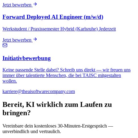
Jetzt bewerben
Forward Deployed AI Engineer (m/w/d)
Werkstudent / Praxissemester
Hybrid (Karlsruhe)
Jederzeit
Jetzt bewerben
Initiativbewerbung
Keine passende Stelle dabei? Schreib uns direkt — wir freuen uns
immer über talentierte Menschen, die bei TAISC mitgestalten
wollen.
karriere@theaisoftwarecompany.com
Bereit, KI wirklich zum Laufen zu
bringen?
Vereinbare dein kostenloses 30-Minuten-Erstgespräch —
unverbindlich und vertraulich.