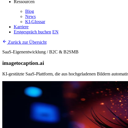
Ressourcen
Blog
News
KI-Glossar
Karriere
Erstgespräch buchen
EN
Zurück zur Übersicht
SaaS-Eigenentwicklung / B2C & B2SMB
imagetocaption.ai
KI-gestützte SaaS-Plattform, die aus hochgeladenen Bildern automatis