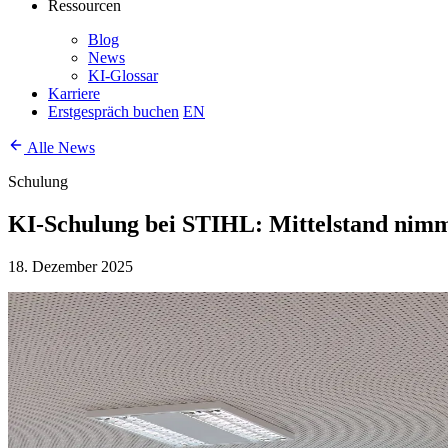
Ressourcen
Blog
News
KI-Glossar
Karriere
Erstgespräch buchen
EN
Alle News
Schulung
KI-Schulung bei STIHL: Mittelstand nimm
18. Dezember 2025