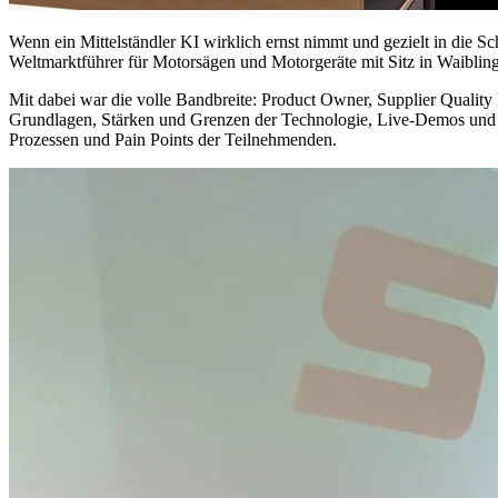
Wenn ein Mittelständler KI wirklich ernst nimmt und gezielt in die Schu
Weltmarktführer für Motorsägen und Motorgeräte mit Sitz in Waibling
Mit dabei war die volle Bandbreite: Product Owner, Supplier Quality
Grundlagen, Stärken und Grenzen der Technologie, Live-Demos und v
Prozessen und Pain Points der Teilnehmenden.